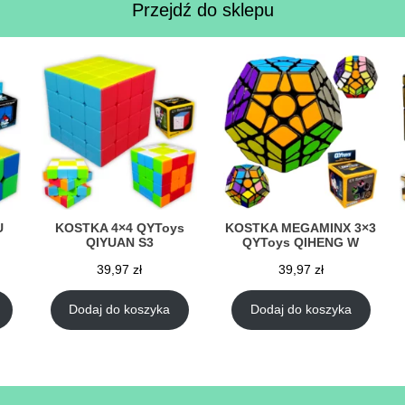
Przejdź do sklepu
U
KOSTKA 4×4 QYToys
KOSTKA MEGAMINX 3×3
QIYUAN S3
QYToys QIHENG W
39,97
zł
39,97
zł
Dodaj do koszyka
Dodaj do koszyka