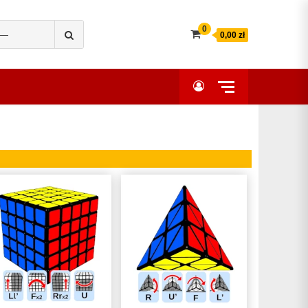
Search
0
0,00 zł
for: