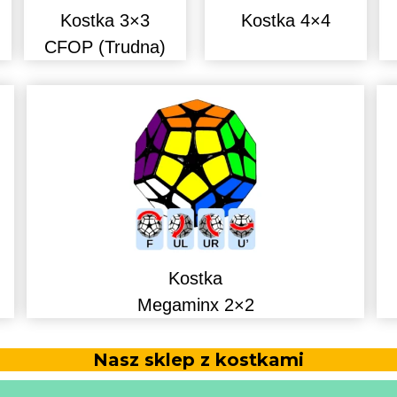
Kostka 3×3
Kostka 4×4
CFOP (Trudna)
Kostka
Megaminx 2×2
Nasz sklep z kostkami