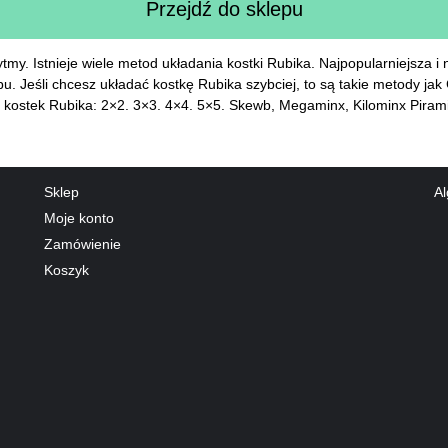
Przejdź do sklepu
tmy. Istnieje wiele metod układania kostki Rubika. Najpopularniejsza 
. Jeśli chcesz układać kostkę Rubika szybciej, to są takie metody jak 
py kostek Rubika: 2×2. 3×3. 4×4. 5×5. Skewb, Megaminx, Kilominx Piram
Sklep
Al
Moje konto
Zamówienie
Koszyk