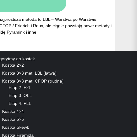
i najprostsza metoda to LBL – Warstwa po Warstwie.
CFOP / Fridrich i Roux, ale ciągle powstają nowe metody i
idę Pyraminx i inne.
gorytmy do kostek
Kostka 2×2
Kostka 3×3 met. LBL (łatwa)
Kostka 3×3 met. CFOP (trudna)
Etap 2: F2L
Etap 3: OLL
Etap 4: PLL
Kostka 4×4
Kostka 5×5
Kostka Skewb
Kostka Piramida