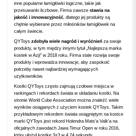
inne popularne łamigłówki logiczne, takie jak
przesuwanki liczbowe. Firma zawsze
stawia na
jakość i innowacyjność
, dlatego jej produkty są
chętnie wybierane przez miłośników łamigłówek na
całym świecie.
QYToys
zdobyła wiele nagród i wyróżnień
za swoje
produkty, w tym między innymi tytuł „Najlepsza marka
kostek w Azji” w 2018 roku. Firma stale rozwija swoje
produkty i wprowadza innowacje, aby zaspokoić
potrzeby nawet najbardziej wymagających
użytkowników.
Kostki QYToys często zajmują czołowe miejsca w
rankingach i rekordach świata w układaniu kostki. Na
stronie World Cube Association można znaleźć wiele
wyników osiąganych z użyciem kostek QYToys. Takim
przykładowym rekordem świata osiągniętym na kostce
marki QYToys jest rekord Holendra Mats’a Valk’a na
oficjalnych zawodach Jawa Timur Open w roku 2016,
który ułożył kostkę 3×3 w 4.74 sekundy.