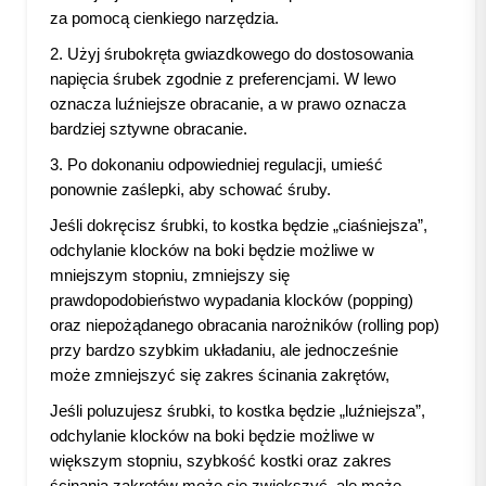
za pomocą cienkiego narzędzia.
2. Użyj śrubokręta gwiazdkowego do dostosowania
napięcia śrubek zgodnie z preferencjami. W lewo
oznacza luźniejsze obracanie, a w prawo oznacza
bardziej sztywne obracanie.
3. Po dokonaniu odpowiedniej regulacji, umieść
ponownie zaślepki, aby schować śruby.
Jeśli dokręcisz śrubki, to kostka będzie „ciaśniejsza”,
odchylanie klocków na boki będzie możliwe w
mniejszym stopniu, zmniejszy się
prawdopodobieństwo wypadania klocków (popping)
oraz niepożądanego obracania narożników (rolling pop)
przy bardzo szybkim układaniu, ale jednocześnie
może zmniejszyć się zakres ścinania zakrętów,
Jeśli poluzujesz śrubki, to kostka będzie „luźniejsza”,
odchylanie klocków na boki będzie możliwe w
większym stopniu, szybkość kostki oraz zakres
ścinania zakrętów może się zwiększyć, ale może