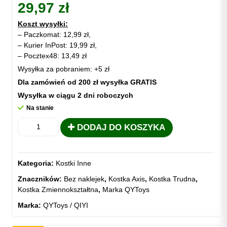
29,97
zł
Koszt wysyłki:
– Paczkomat: 12,99 zł,
– Kurier InPost: 19,99 zł,
– Pocztex48: 13,49 zł
Wysyłka za pobraniem: +5 zł
Dla zamówień od 200 zł wysyłka GRATIS
Wysyłka w ciągu 2 dni roboczych
Na stanie
ilość
DODAJ DO KOSZYKA
KOSTKA
AXIS
S
Kategoria:
Kostki Inne
QYToys
TILED
Znaczników:
Bez naklejek
,
Kostka Axis
,
Kostka Trudna
,
Kostka Zmiennokształtna
,
Marka QYToys
Marka:
QYToys / QIYI