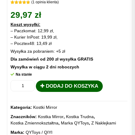
(
1
opinia klienta)
Oceniony
1
5.00
na 5
29,97
zł
na
podstawie
oceny
Koszt wysyłki:
klienta
– Paczkomat: 12,99 zł,
– Kurier InPost: 19,99 zł,
– Pocztex48: 13,49 zł
Wysyłka za pobraniem: +5 zł
Dla zamówień od 200 zł wysyłka GRATIS
Wysyłka w ciągu 2 dni roboczych
Na stanie
ilość
DODAJ DO KOSZYKA
KOSTKA
QYToys
MIRROR
Kategoria:
Kostki Mirror
3x3
S
Znaczników:
Kostka Mirror
,
Kostka Trudna
,
SREBRNA
Kostka Zmiennokształtna
,
Marka QYToys
,
Z Naklejkami
Marka:
QYToys / QIYI