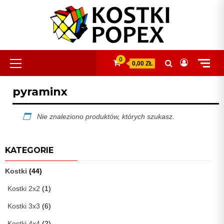
Skip
to
content
Primary
0
0,00 ZŁ
Menu
pyraminx
Nie znaleziono produktów, których szukasz.
KATEGORIE
Kostki
(44)
Kostki 2x2
(1)
Kostki 3x3
(6)
Kostki 4x4
(2)