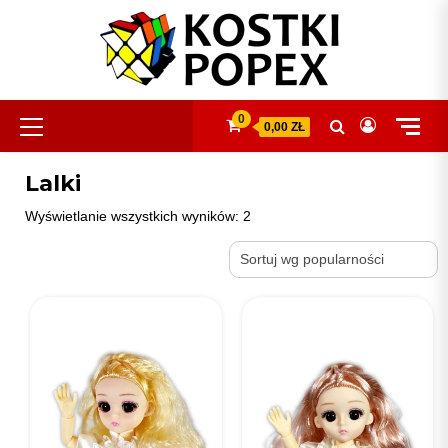
Skip
to
content
Primary
0
0,00 ZŁ
Menu
Lalki
Posortowane
Wyświetlanie wszystkich wyników: 2
według
popularności