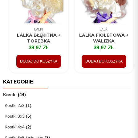
LALKI
LALKI
LALKA BŁĘKITNA +
LALKA FIOLETOWA +
TOREBKA
WALIZKA
39,97
ZŁ
39,97
ZŁ
DODAJ DO KOSZYKA
DODAJ DO KOSZYKA
KATEGORIE
Kostki
(44)
Kostki 2x2
(1)
Kostki 3x3
(6)
Kostki 4x4
(2)
Kostki 5x5 i większe
(3)