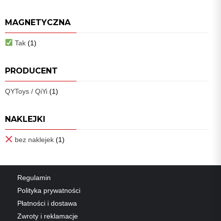
MAGNETYCZNA
Tak
(1)
PRODUCENT
QYToys / QiYi
(1)
NAKLEJKI
bez naklejek
(1)
Regulamin
Polityka prywatności
Płatności i dostawa
Zwroty i reklamacje