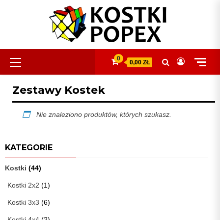
Skip
to
content
Primary
0
0,00 ZŁ
Menu
Zestawy Kostek
Nie znaleziono produktów, których szukasz.
KATEGORIE
Kostki
(44)
Kostki 2x2
(1)
Kostki 3x3
(6)
Kostki 4x4
(2)