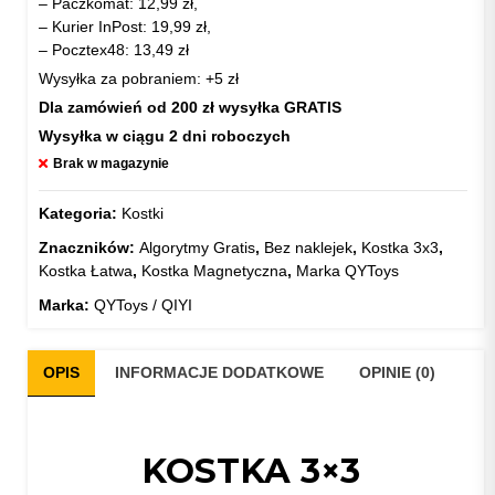
– Paczkomat: 12,99 zł,
– Kurier InPost: 19,99 zł,
– Pocztex48: 13,49 zł
Wysyłka za pobraniem: +5 zł
Dla zamówień od 200 zł wysyłka GRATIS
Wysyłka w ciągu 2 dni roboczych
Brak w magazynie
Kategoria:
Kostki
Znaczników:
Algorytmy Gratis
,
Bez naklejek
,
Kostka 3x3
,
Kostka Łatwa
,
Kostka Magnetyczna
,
Marka QYToys
Marka:
QYToys / QIYI
OPIS
INFORMACJE DODATKOWE
OPINIE (0)
KOSTKA 3×3