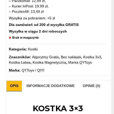
– Paczkomat: 12,99 zł,
– Kurier InPost: 19,99 zł,
– Pocztex48: 13,49 zł
Wysyłka za pobraniem: +5 zł
Dla zamówień od 200 zł wysyłka GRATIS
Wysyłka w ciągu 2 dni roboczych
Brak w magazynie
Kategoria:
Kostki
Znaczników:
Algorytmy Gratis
,
Bez naklejek
,
Kostka 3x3
,
Kostka Łatwa
,
Kostka Magnetyczna
,
Marka QYToys
Marka:
QYToys / QIYI
OPIS
INFORMACJE DODATKOWE
OPINIE (0)
KOSTKA 3×3