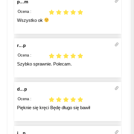
p...m
Ocena :
Wszystko ok
r...p
Ocena :
Szybko sprawnie. Polecam.
d...p
Ocena :
Pięknie się kręci Będę długo się bawił
i...p