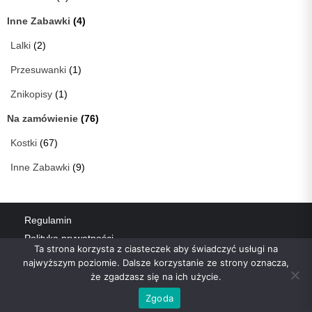
Inne Zabawki
(4)
Lalki
(2)
Przesuwanki
(1)
Znikopisy
(1)
Na zamówienie
(76)
Kostki
(67)
Inne Zabawki
(9)
Regulamin
Polityka prywatności
Ta strona korzysta z ciasteczek aby świadczyć usługi na
Płatności i dostawa
najwyższym poziomie. Dalsze korzystanie ze strony oznacza,
Zwroty i reklamacje
że zgadzasz się na ich użycie.
O firmie
Zgoda
Kostka Rubika