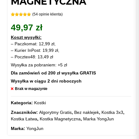
MAGNETYCZNA
(
54
opinie klienta)
Oceniony
60
5.00
na 5
49,97
zł
na
podstawie
ocen
Koszt wysyłki:
klientów
– Paczkomat: 12,99 zł,
– Kurier InPost: 19,99 zł,
– Pocztex48: 13,49 zł
Wysyłka za pobraniem: +5 zł
Dla zamówień od 200 zł wysyłka GRATIS
Wysyłka w ciągu 2 dni roboczych
Brak w magazynie
Kategoria:
Kostki
Znaczników:
Algorytmy Gratis
,
Bez naklejek
,
Kostka 3x3
,
Kostka Łatwa
,
Kostka Magnetyczna
,
Marka YongJun
Marka:
YongJun