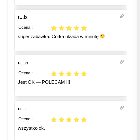
t...b
Ocena :
super zabawka. Córka układa w minutę
u...c
Ocena :
Jest OK — POLECAM !!!
o...i
Ocena :
wszystko ok.