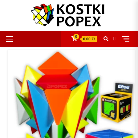
Skip
to
content
Primary
0
0,00 ZŁ
Menu