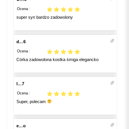
Ocena :
super syn bardzo zadowolony
d...6
Ocena :
Córka zadowolona kostka śmiga elegancko
I...7
Ocena :
Super, polecam
e...o