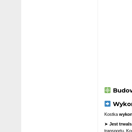
Budow
Wykona
Kostka
wykona
➤
Jest trwal
transportu. Ko