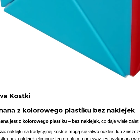
a Kostki
na z kolorowego plastiku bez naklejek
na jest z kolorowego plastiku – bez naklejek
, co daje wiele zale
sza
: naklejki na tradycyjnej kostce mogą się łatwo odkleić lub znis
stka bez naklejek eliminuje ten problem, ponieważ jest wykonana w c