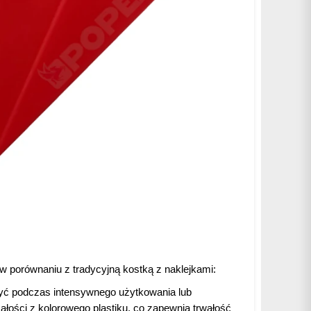
t w porównaniu z tradycyjną kostką z naklejkami:
zczyć podczas intensywnego użytkowania lub
ałości z kolorowego plastiku, co zapewnia trwałość