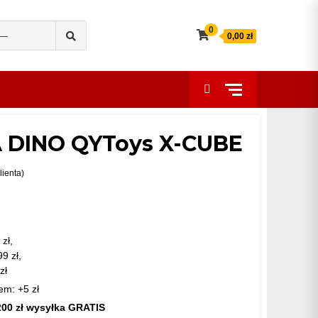
Search
0
0,00 zł
for:
 DINO QYToys X-CUBE
lienta)
zł,
99 zł,
zł
em: +5 zł
200 zł wysyłka GRATIS