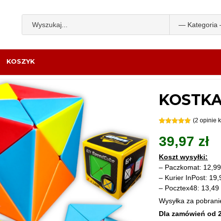
KOSZYK
KOSTKA
(
2
opinie k
Oceniony
2
5.00
na 5
39,97
zł
na
podstawie
ocen
Koszt wysyłki:
klientów
– Paczkomat: 12,99 
– Kurier InPost: 19,
– Pocztex48: 13,49 
Wysyłka za pobrani
Dla zamówień od 