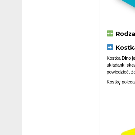
Rodzaj
Kostk
Kostka Dino je
układanki skew
powiedzieć, ż
Kostkę poleca