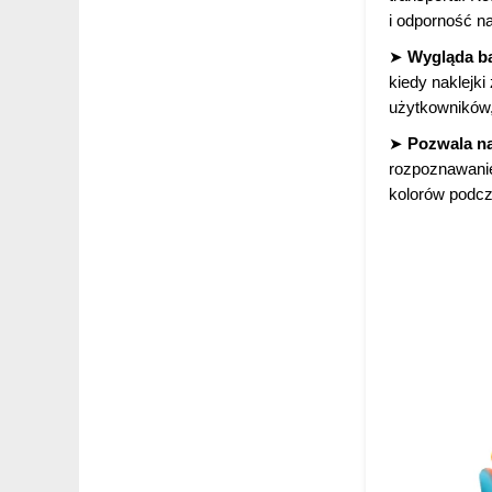
i odporność n
➤
Wygląda ba
kiedy naklejki
użytkowników,
➤
Pozwala na
rozpoznawanie
kolorów podcz