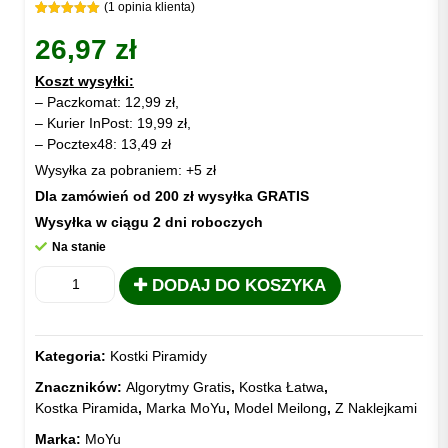
(
1
opinia klienta)
Oceniony
1
5.00
na 5
26,97
zł
na
podstawie
oceny
Koszt wysyłki:
klienta
– Paczkomat: 12,99 zł,
– Kurier InPost: 19,99 zł,
– Pocztex48: 13,49 zł
Wysyłka za pobraniem: +5 zł
Dla zamówień od 200 zł wysyłka GRATIS
Wysyłka w ciągu 2 dni roboczych
Na stanie
ilość
DODAJ DO KOSZYKA
KOSTKA
PIRAMIDA
MOYU
Kategoria:
Kostki Piramidy
MEILONG
Znaczników:
Algorytmy Gratis
,
Kostka Łatwa
,
Kostka Piramida
,
Marka MoYu
,
Model Meilong
,
Z Naklejkami
Marka:
MoYu