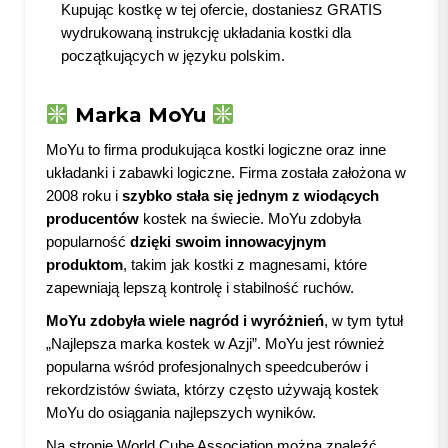
Kupując kostkę w tej ofercie, dostaniesz GRATIS
wydrukowaną instrukcję układania kostki dla
początkujących w języku polskim.
Marka MoYu
MoYu to firma produkująca kostki logiczne oraz inne
układanki i zabawki logiczne. Firma została założona w
2008 roku i
szybko stała się jednym z wiodących
producentów
kostek na świecie. MoYu zdobyła
popularność
dzięki swoim innowacyjnym
produktom
, takim jak kostki z magnesami, które
zapewniają lepszą kontrolę i stabilność ruchów.
MoYu zdobyła wiele nagród i wyróżnień
, w tym tytuł
„Najlepsza marka kostek w Azji”. MoYu jest również
popularna wśród profesjonalnych speedcuberów i
rekordzistów świata, którzy często używają kostek
MoYu do osiągania najlepszych wyników.
Na stronie World Cube Association można znaleźć