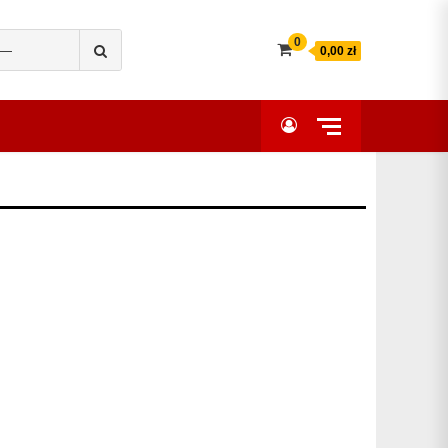
Search
0
0,00 zł
for: