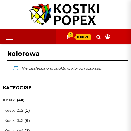
Skip
to
content
Primary
0
0,00 ZŁ
Menu
kolorowa
Nie znaleziono produktów, których szukasz.
KATEGORIE
Kostki
(44)
Kostki 2x2
(1)
Kostki 3x3
(6)
Kostki 4x4
(2)