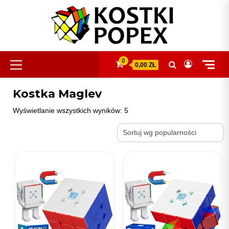
Skip
to
content
Primary
0
0,00 ZŁ
Menu
Kostka Maglev
Posortowane
Wyświetlanie wszystkich wyników: 5
według
popularności