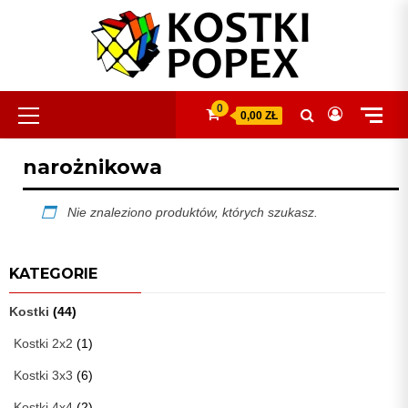
Skip
to
content
Primary
0
0,00 ZŁ
Menu
narożnikowa
Nie znaleziono produktów, których szukasz.
KATEGORIE
Kostki
(44)
Kostki 2x2
(1)
Kostki 3x3
(6)
Kostki 4x4
(2)